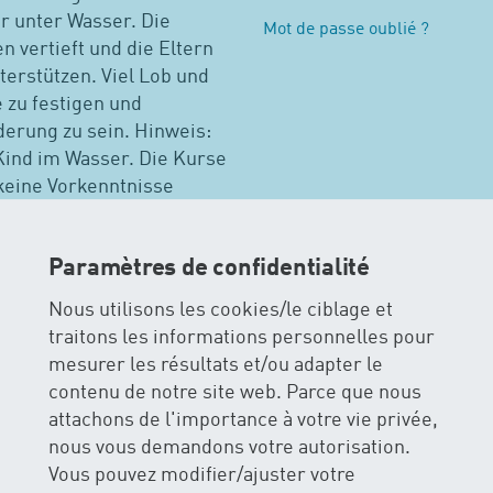
r unter Wasser. Die
Mot de passe oublié ?
 vertieft und die Eltern
nterstützen. Viel Lob und
 zu festigen und
derung zu sein. Hinweis:
 Kind im Wasser. Die Kurse
 keine Vorkenntnisse
erzeit möglich. Bitte
Paramètres de confidentialité
Nous utilisons les cookies/le ciblage et
natation pour bébés
traitons les informations personnelles pour
mesurer les résultats et/ou adapter le
contenu de notre site web. Parce que nous
Autres cours à Zurich
Tous cours
attachons de l'importance à votre vie privée,
nous vous demandons votre autorisation.
Vous pouvez modifier/ajuster votre