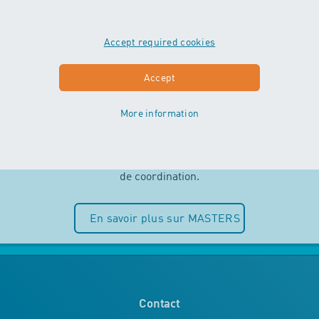
Accept required cookies
MASTERS
Accept
More information
Indépendance et plaisir de l’eau sont
au centre des cours MASTERS. Les
enfants peuvent entièrement puiser
dans leurs ressources motrices et
de coordination.
En savoir plus sur MASTERS
Contact