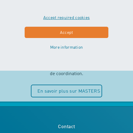
Accept required cookies
MASTERS
Accept
More information
Indépendance et plaisir de l’eau sont
au centre des cours MASTERS. Les
enfants peuvent entièrement puiser
dans leurs ressources motrices et
de coordination.
En savoir plus sur MASTERS
Contact