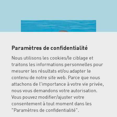
Paramètres de confidentialité
Nous utilisons les cookies/le ciblage et
traitons les informations personnelles pour
mesurer les résultats et/ou adapter le
contenu de notre site web. Parce que nous
attachons de l'importance à votre vie privée,
MAXIS
nous vous demandons votre autorisation.
Vous pouvez modifier/ajuster votre
La sécurité et le plaisir de l’eau
consentement à tout moment dans les
figurent le premier plan pour les
"Paramètres de confidentialité".
cours MAXIS. Les enfants