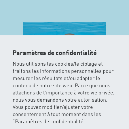
Paramètres de confidentialité
Nous utilisons les cookies/le ciblage et
traitons les informations personnelles pour
mesurer les résultats et/ou adapter le
contenu de notre site web. Parce que nous
attachons de l'importance à votre vie privée,
MAXIS
nous vous demandons votre autorisation.
Vous pouvez modifier/ajuster votre
La sécurité et le plaisir de l’eau
consentement à tout moment dans les
figurent le premier plan pour les
"Paramètres de confidentialité".
cours MAXIS. Les enfants