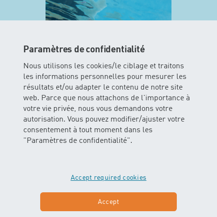
Paramètres de confidentialité
Nous utilisons les cookies/le ciblage et traitons
les informations personnelles pour mesurer les
résultats et/ou adapter le contenu de notre site
web. Parce que nous attachons de l'importance à
MINIS
votre vie privée, nous vous demandons votre
autorisation. Vous pouvez modifier/ajuster votre
consentement à tout moment dans les
Dans ce cours les enfants peuvent
"Paramètres de confidentialité".
vivre l’élément aquatique avec tous
leurs sens. Les bébés glissent et
flottent dans l’eau avec ou sans
soutien des parents.
Accept required cookies
En savoir plus sur MINIS
Accept