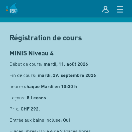
Régistration de cours
MINIS Niveau 4
Début de cours:
mardi, 11. août 2026
Fin de cours:
mardi, 29. septembre 2026
heure:
chaque Mardi en 10:30 h
Leçons:
8 Leçons
Prix:
CHF
292.--
Entrée aux bains incluse:
Oui
Places libres: Il y a
6
de 9 Places libres