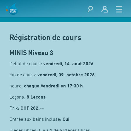
Régistration de cours
MINIS Niveau 3
Début de cours:
vendredi, 14. août 2026
Fin de cours:
vendredi, 09. octobre 2026
heure:
chaque Vendredi en 17:30 h
Leçons:
8 Leçons
Prix:
CHF
282.--
Entrée aux bains incluse:
Oui
Places libres: Il y a
1
de 6 Places libres