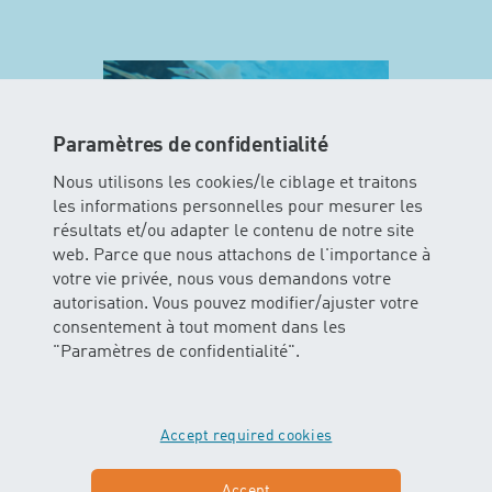
Paramètres de confidentialité
Nous utilisons les cookies/le ciblage et traitons
les informations personnelles pour mesurer les
résultats et/ou adapter le contenu de notre site
web. Parce que nous attachons de l'importance à
votre vie privée, nous vous demandons votre
autorisation. Vous pouvez modifier/ajuster votre
MINIS
consentement à tout moment dans les
"Paramètres de confidentialité".
Dans ce cours les enfants peuvent
vivre l’élément aquatique avec tous
leurs sens. Les bébés glissent et
flottent dans l’eau avec ou sans
Accept required cookies
soutien des parents.
Accept