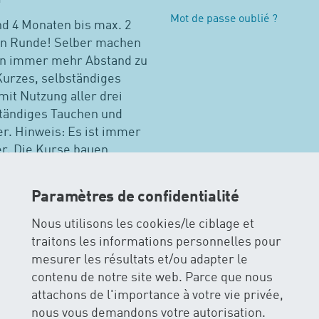
Mot de passe oublié ?
nd 4 Monaten bis max. 2
en Runde! Selber machen
ten immer mehr Abstand zu
Kurzes, selbständiges
t Nutzung aller drei
tändiges Tauchen und
r. Hinweis: Es ist immer
er. Die Kurse bauen
Vorkenntnisse
erzeit möglich. Bitte
Paramètres de confidentialité
Nous utilisons les cookies/le ciblage et
traitons les informations personnelles pour
mesurer les résultats et/ou adapter le
natation pour bébés
contenu de notre site web. Parce que nous
attachons de l'importance à votre vie privée,
sie-Stiftung Zürich
Autres cours à Zurich
Tous c
nous vous demandons votre autorisation.