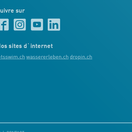
uivre sur
os sites d`internet
etsswim.ch
wassererleben.ch
dropin.ch