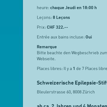
heure:
chaque Jeudi en 18:00 h
Leçons:
8 Leçons
Prix:
CHF
322.--
Entrée aux bains incluse:
Oui
Remarque
Bitte beachte den Wegbeschrieb zum
Webseite.
Places libres: Il y a
1
de 7 Places libr
Schweizerische Epilepsie-Stif
Bleulerstrasse 60, 8008 Zürich
ab ca. 2 Jahren und 4 Monate