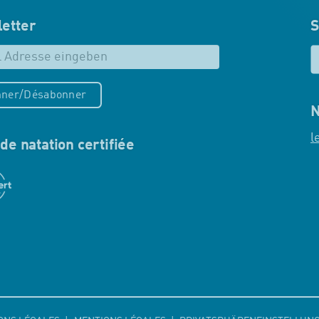
etter
S
ner/Désabonner
N
l
de natation certifiée