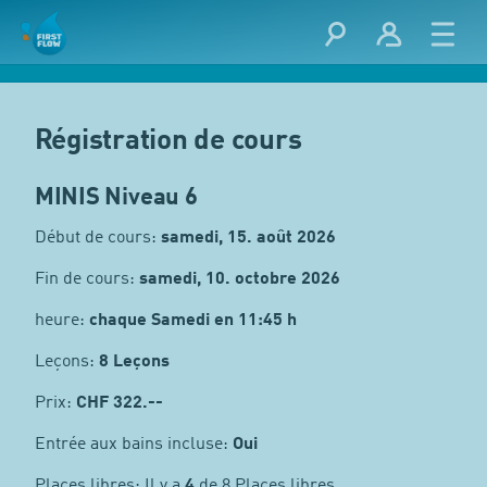
Régistration de cours
MINIS Niveau 6
Début de cours:
samedi, 15. août 2026
Fin de cours:
samedi, 10. octobre 2026
heure:
chaque Samedi en 11:45 h
Leçons:
8 Leçons
Prix:
CHF
322.--
Entrée aux bains incluse:
Oui
Places libres: Il y a
4
de 8 Places libres