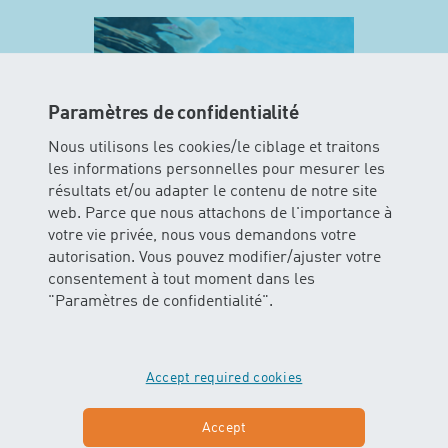
Paramètres de confidentialité
Nous utilisons les cookies/le ciblage et traitons
les informations personnelles pour mesurer les
résultats et/ou adapter le contenu de notre site
web. Parce que nous attachons de l'importance à
votre vie privée, nous vous demandons votre
MINIS
autorisation. Vous pouvez modifier/ajuster votre
consentement à tout moment dans les
Dans ce cours les enfants peuvent
"Paramètres de confidentialité".
vivre l’élément aquatique avec tous
leurs sens. Les bébés glissent et
flottent dans l’eau avec ou sans
Accept required cookies
soutien des parents.
Accept
En savoir plus sur MINIS