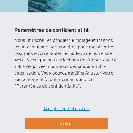
Paramètres de confidentialité
Nous utilisons les cookies/le ciblage et traitons
les informations personnelles pour mesurer les
résultats et/ou adapter le contenu de notre site
web. Parce que nous attachons de l'importance à
MINIS
votre vie privée, nous vous demandons votre
autorisation. Vous pouvez modifier/ajuster votre
consentement à tout moment dans les
Dans ce cours les enfants peuvent
"Paramètres de confidentialité".
vivre l’élément aquatique avec tous
leurs sens. Les bébés glissent et
flottent dans l’eau avec ou sans
soutien des parents.
Accept required cookies
En savoir plus sur MINIS
Accept