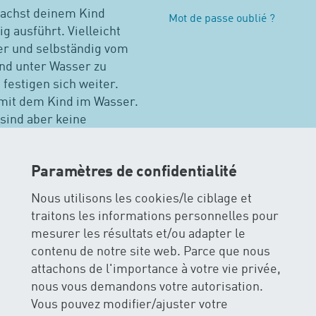
machst deinem Kind
Mot de passe oublié ?
g ausführt. Vielleicht
her und selbständig vom
nd unter Wasser zu
estigen sich weiter.
 mit dem Kind im Wasser.
sind aber keine
instieg ist jederzeit
pfehlung.
Paramètres de confidentialité
Nous utilisons les cookies/le ciblage et
natation pour bébés
traitons les informations personnelles pour
mesurer les résultats et/ou adapter le
contenu de notre site web. Parce que nous
Baselland ESB Liestal (FF)
Autres cours à Bâle-Campa
attachons de l'importance à votre vie privée,
nous vous demandons votre autorisation.
Vous pouvez modifier/ajuster votre