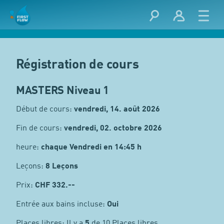
Régistration de cours
MASTERS Niveau 1
Début de cours:
vendredi, 14. août 2026
Fin de cours:
vendredi, 02. octobre 2026
heure:
chaque Vendredi en 14:45 h
Leçons:
8 Leçons
Prix:
CHF
332.--
Entrée aux bains incluse:
Oui
Places libres: Il y a
5
de 10 Places libres