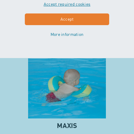
Dans ce cours les enfants peuvent
Accept required cookies
vivre l’élément aquatique avec tous
leurs sens. Les bébés glissent et
Accept
flottent dans l’eau avec ou sans
soutien des parents.
More information
En savoir plus sur MINIS
MAXIS