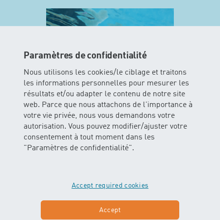
Paramètres de confidentialité
Nous utilisons les cookies/le ciblage et traitons
les informations personnelles pour mesurer les
résultats et/ou adapter le contenu de notre site
web. Parce que nous attachons de l'importance à
votre vie privée, nous vous demandons votre
MINIS
autorisation. Vous pouvez modifier/ajuster votre
consentement à tout moment dans les
Dans ce cours les enfants peuvent
"Paramètres de confidentialité".
vivre l’élément aquatique avec tous
leurs sens. Les bébés glissent et
flottent dans l’eau avec ou sans
Accept required cookies
soutien des parents.
Accept
En savoir plus sur MINIS