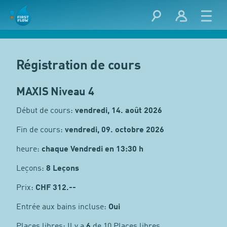
Régistration de cours
MAXIS Niveau 4
Début de cours:
vendredi, 14. août 2026
Fin de cours:
vendredi, 09. octobre 2026
heure:
chaque Vendredi en 13:30 h
Leçons:
8 Leçons
Prix:
CHF
312.--
Entrée aux bains incluse:
Oui
Places libres: Il y a
6
de 10 Places libres