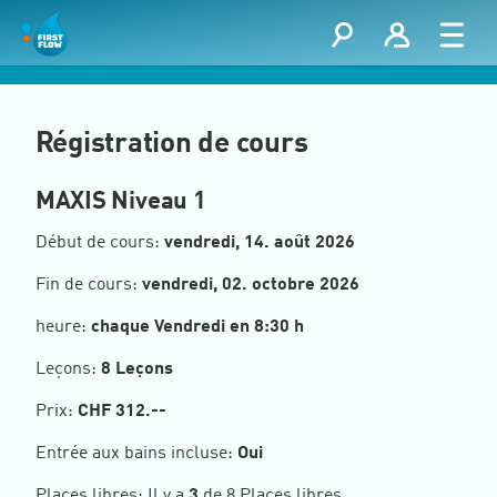
Régistration de cours
MAXIS Niveau 1
Début de cours:
vendredi, 14. août 2026
Fin de cours:
vendredi, 02. octobre 2026
heure:
chaque Vendredi en 8:30 h
Leçons:
8 Leçons
Prix:
CHF
312.--
Entrée aux bains incluse:
Oui
Places libres: Il y a
3
de 8 Places libres