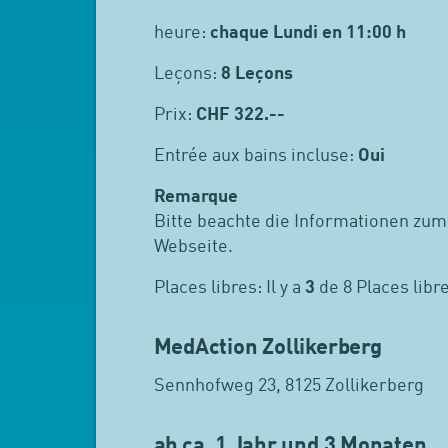
heure:
chaque Lundi en 11:00 h
Leçons:
8 Leçons
Prix:
CHF
322.--
Entrée aux bains incluse:
Oui
Remarque
Bitte beachte die Informationen zum
Webseite.
Places libres: Il y a
3
de 8 Places libr
MedAction Zollikerberg
Sennhofweg 23, 8125 Zollikerberg
ab ca. 1 Jahr und 3 Monaten