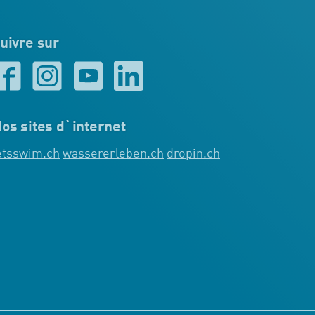
uivre sur
os sites d`internet
etsswim.ch
wassererleben.ch
dropin.ch