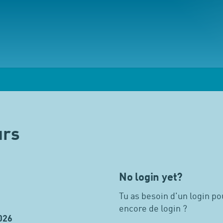
urs
No login yet?
Tu as besoin d'un login pou
encore de login ?
026