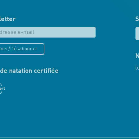
etter
S
ner/Désabonner
N
l
de natation certifiée