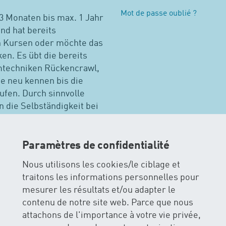
Mot de passe oublié ?
 3 Monaten bis max. 1 Jahr
nd hat bereits
n Kursen oder möchte das
en. Es übt die bereits
mtechniken Rückencrawl,
se neu kennen bis die
fen. Durch sinnvolle
 die Selbständigkeit bei
 ist immer ein Elternteil
auen aufeinander auf, es
erlich, ein Quereinstieg
Paramètres de confidentialité
 die Altersempfehlung.
Nous utilisons les cookies/le ciblage et
traitons les informations personnelles pour
mesurer les résultats et/ou adapter le
natation pour bébés
contenu de notre site web. Parce que nous
attachons de l'importance à votre vie privée,
rg
Autres cours à Zurich
Tous cours