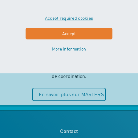
Accept required cookies
MASTERS
Accept
More information
Indépendance et plaisir de l’eau sont
au centre des cours MASTERS. Les
enfants peuvent entièrement puiser
dans leurs ressources motrices et
de coordination.
En savoir plus sur MASTERS
Contact