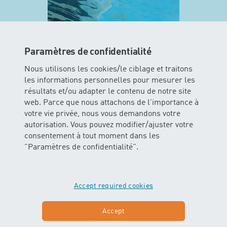
Paramètres de confidentialité
Nous utilisons les cookies/le ciblage et traitons
les informations personnelles pour mesurer les
résultats et/ou adapter le contenu de notre site
web. Parce que nous attachons de l'importance à
MINIS
votre vie privée, nous vous demandons votre
autorisation. Vous pouvez modifier/ajuster votre
consentement à tout moment dans les
Dans ce cours les enfants peuvent
"Paramètres de confidentialité".
vivre l’élément aquatique avec tous
leurs sens. Les bébés glissent et
flottent dans l’eau avec ou sans
soutien des parents.
Accept required cookies
En savoir plus sur MINIS
Accept