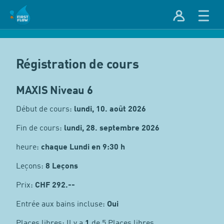
Régistration de cours
MAXIS Niveau 6
Début de cours:
lundi, 10. août 2026
Fin de cours:
lundi, 28. septembre 2026
heure:
chaque Lundi en 9:30 h
Leçons:
8 Leçons
Prix:
CHF
292.--
Entrée aux bains incluse:
Oui
Places libres: Il y a
1
de 5 Places libres