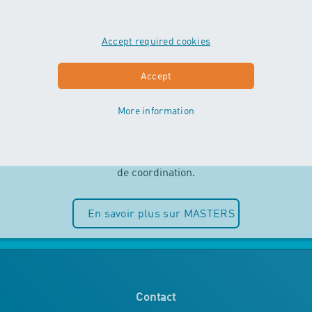
Accept required cookies
MASTERS
Accept
More information
Indépendance et plaisir de l’eau sont
au centre des cours MASTERS. Les
enfants peuvent entièrement puiser
dans leurs ressources motrices et
de coordination.
En savoir plus sur MASTERS
Contact