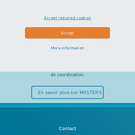
Accept required cookies
MASTERS
Accept
More information
Indépendance et plaisir de l’eau sont
au centre des cours MASTERS. Les
enfants peuvent entièrement puiser
dans leurs ressources motrices et
de coordination.
En savoir plus sur MASTERS
Contact