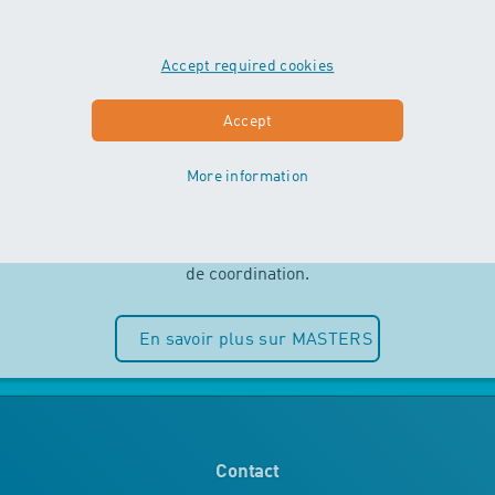
Accept required cookies
MASTERS
Accept
More information
Indépendance et plaisir de l’eau sont
au centre des cours MASTERS. Les
enfants peuvent entièrement puiser
dans leurs ressources motrices et
de coordination.
En savoir plus sur MASTERS
Contact