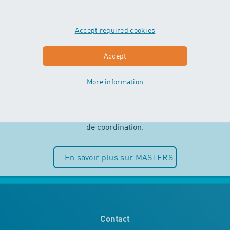
Accept required cookies
MASTERS
Accept
More information
Indépendance et plaisir de l’eau sont
au centre des cours MASTERS. Les
enfants peuvent entièrement puiser
dans leurs ressources motrices et
de coordination.
En savoir plus sur MASTERS
Contact