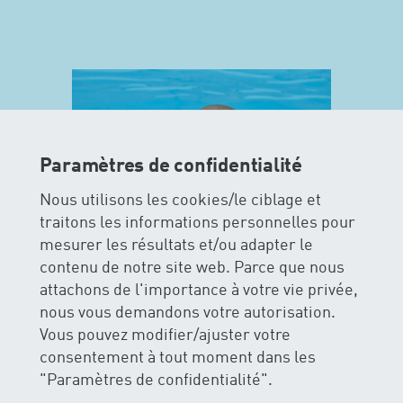
Paramètres de confidentialité
Nous utilisons les cookies/le ciblage et
traitons les informations personnelles pour
mesurer les résultats et/ou adapter le
contenu de notre site web. Parce que nous
attachons de l'importance à votre vie privée,
MAXIS
nous vous demandons votre autorisation.
Vous pouvez modifier/ajuster votre
La sécurité et le plaisir de l’eau
consentement à tout moment dans les
figurent le premier plan pour les
"Paramètres de confidentialité".
cours MAXIS. Les enfants