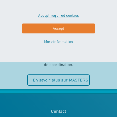
Accept required cookies
MASTERS
Accept
More information
Indépendance et plaisir de l’eau sont
au centre des cours MASTERS. Les
enfants peuvent entièrement puiser
dans leurs ressources motrices et
de coordination.
En savoir plus sur MASTERS
Contact