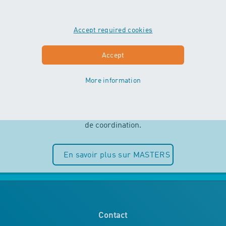
Accept required cookies
MASTERS
Accept
More information
Indépendance et plaisir de l’eau sont
au centre des cours MASTERS. Les
enfants peuvent entièrement puiser
dans leurs ressources motrices et
de coordination.
En savoir plus sur MASTERS
Contact