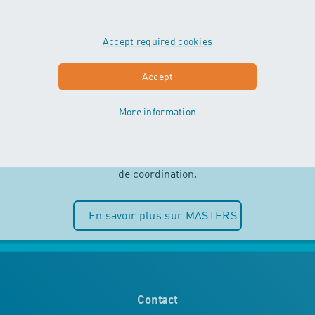
Accept required cookies
MASTERS
Accept
More information
Indépendance et plaisir de l’eau sont
au centre des cours MASTERS. Les
enfants peuvent entièrement puiser
dans leurs ressources motrices et
de coordination.
En savoir plus sur MASTERS
Contact