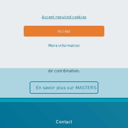
Accept required cookies
MASTERS
Accept
More information
Indépendance et plaisir de l’eau sont
au centre des cours MASTERS. Les
enfants peuvent entièrement puiser
dans leurs ressources motrices et
de coordination.
En savoir plus sur MASTERS
Contact