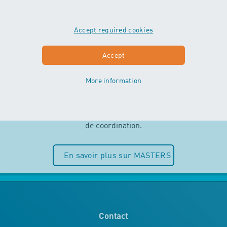
Accept required cookies
MASTERS
Accept
More information
Indépendance et plaisir de l’eau sont
au centre des cours MASTERS. Les
enfants peuvent entièrement puiser
dans leurs ressources motrices et
de coordination.
En savoir plus sur MASTERS
Contact