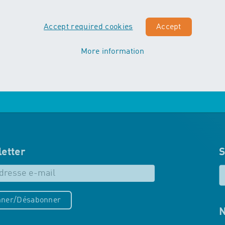
apprennent à sauter avec confiance
en soi et vivent leurs premières
Accept required cookies
Accept
expériences avec différentes
techniques de natation…
More information
En savoir plus sur MAXIS
etter
S
ner/Désabonner
N