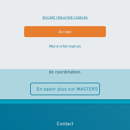
Accept required cookies
MASTERS
Accept
More information
Indépendance et plaisir de l’eau sont
au centre des cours MASTERS. Les
enfants peuvent entièrement puiser
dans leurs ressources motrices et
de coordination.
En savoir plus sur MASTERS
Contact