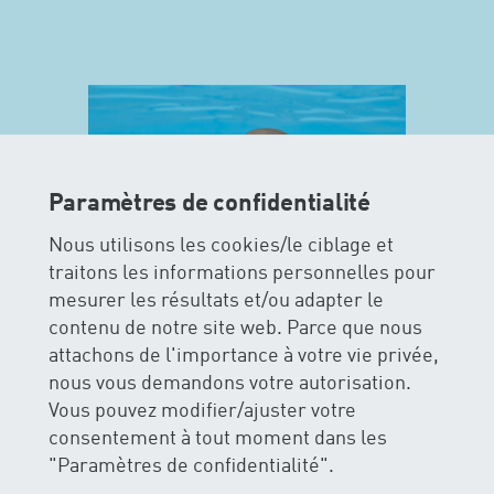
Paramètres de confidentialité
Nous utilisons les cookies/le ciblage et
traitons les informations personnelles pour
mesurer les résultats et/ou adapter le
contenu de notre site web. Parce que nous
attachons de l'importance à votre vie privée,
MAXIS
nous vous demandons votre autorisation.
Vous pouvez modifier/ajuster votre
La sécurité et le plaisir de l’eau
consentement à tout moment dans les
figurent le premier plan pour les
"Paramètres de confidentialité".
cours MAXIS. Les enfants