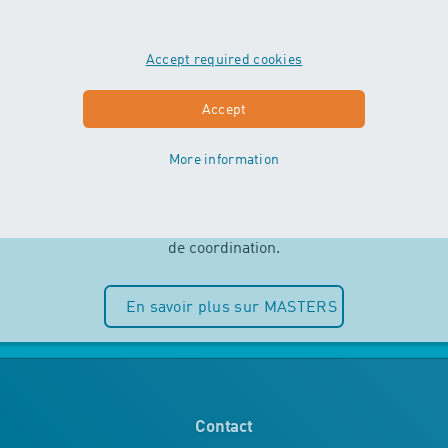
Accept required cookies
MASTERS
Accept
More information
Indépendance et plaisir de l’eau sont
au centre des cours MASTERS. Les
enfants peuvent entièrement puiser
dans leurs ressources motrices et
de coordination.
En savoir plus sur MASTERS
Contact