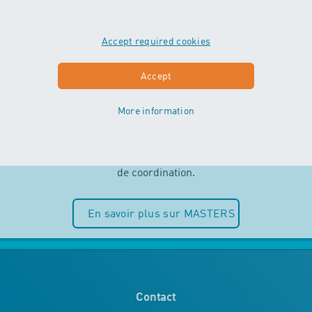
Accept required cookies
MASTERS
Accept
More information
Indépendance et plaisir de l’eau sont
au centre des cours MASTERS. Les
enfants peuvent entièrement puiser
dans leurs ressources motrices et
de coordination.
En savoir plus sur MASTERS
Contact