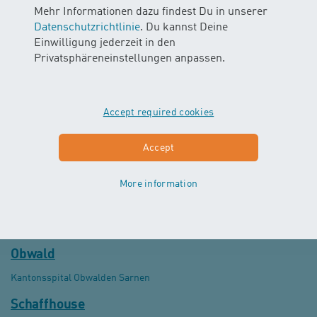
Seniorenresidenz Talgut Ittigen
Mehr Informationen dazu findest Du in unserer
Spital und Altersheim Belp
Datenschutzrichtlinie
. Du kannst Deine
Stiftung Battenberg Biel (FF)
Einwilligung jederzeit in den
Stiftung Rossfeld Bern (FF)
Privatsphäreneinstellungen anpassen.
Stiftung SILEA Gwatt (FF)
Fribourg
Accept required cookies
HFR Meyriez-Murten (FF)
Lucerne
Accept
Luzerner Kantonsspital Wolhusen
Schweizer Paraplegiker Zentrum Nottwil
More information
Nidwald
Kantonsspital Nidwalden Stans
Obwald
Kantonsspital Obwalden Sarnen
Schaffhouse