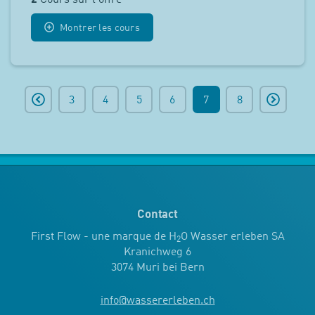
2
Cours sur l'offre
Montrer les cours
3
4
5
6
7
8
Contact
First Flow - une marque de H
O Wasser erleben SA
2
Kranichweg 6
3074 Muri bei Bern
info
@
wassererleben.ch