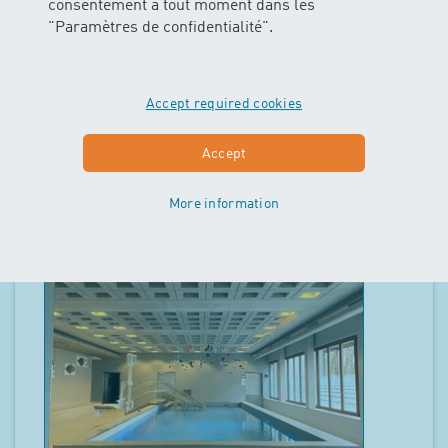
consentement à tout moment dans les
"Paramètres de confidentialité".
Stiftung Brühlgut Winterthur (FF)
Brühlbergstrasse 6, 8400 Winterthur
2
Cours sur l'offre
Accept required cookies
Montrer les cours
Accept
More information