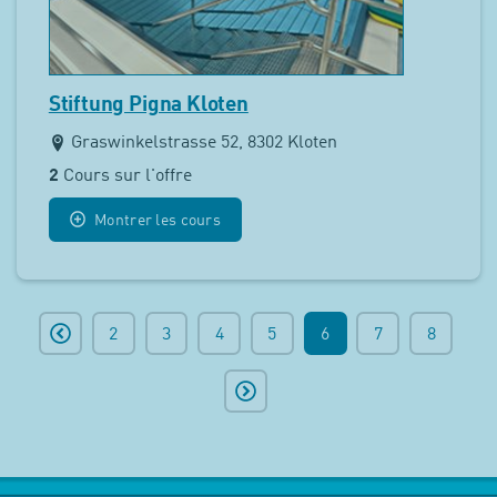
Stiftung Pigna Kloten
Graswinkelstrasse 52, 8302 Kloten
2
Cours sur l'offre
Montrer les cours
2
3
4
5
6
7
8