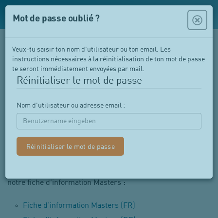
Mot de passe oublié ?
MASTERS: pour les enfants âgés de
Veux-tu saisir ton nom d'utilisateur ou ton email. Les
2.5 à 4 ans
instructions nécessaires à la réinitialisation de ton mot de passe
te seront immédiatement envoyées par mail.
Les cours MASTERS sont nos cours de natation destinés
Réinitialiser le mot de passe
aux enfants âgés de 2 ans et demi à environ 4 ans. À ce
stade, les enfants se déplacent avec de plus en plus
Nom d'utilisateur ou adresse email :
d'assurance et assument progressivement la
responsabilité de leurs propres actions.
Bien se préparer avant de commencer le cours
Tu souhaites savoir comment se déroule une leçon et quel
est ton rôle dans le cours ?
Tu trouveras toutes les informations importantes dans
notre fiche d'information Masters :
Fiche d'information Masters (FR)