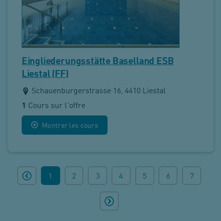
Eingliederungsstätte Baselland ESB
Liestal (FF)
Schauenburgerstrasse 16, 4410 Liestal
1
Cours sur l'offre
Montrer les cours
1
2
3
4
5
6
7