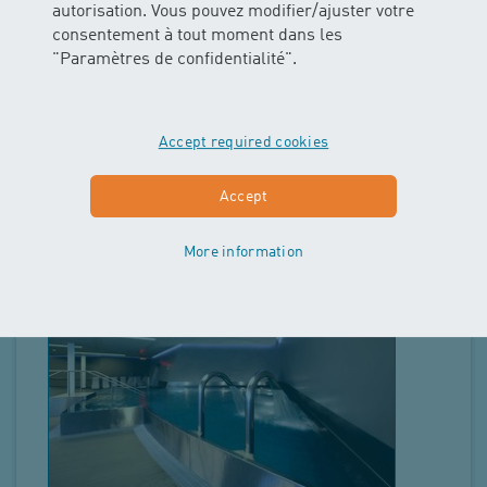
autorisation. Vous pouvez modifier/ajuster votre
Altersresidenz Dalbehof Basel (FF)
consentement à tout moment dans les
"Paramètres de confidentialité".
Kapellenstrasse 17, 4052 Basel
2
Cours sur l'offre
Accept required cookies
Montrer les cours
Accept
More information