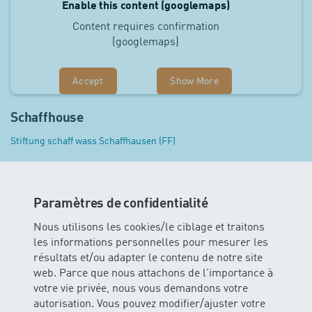
Enable this content (googlemaps)
Content requires confirmation
(googlemaps)
Accept
Show More
Schaffhouse
Stiftung schaff wass Schaffhausen (FF)
Plus de cours de natation pour bébés dans
Paramètres de confidentialité
autres cantons:
Nous utilisons les cookies/le ciblage et traitons
les informations personnelles pour mesurer les
Argovie
|
Bâle-Campagne
|
Bâle-Ville
|
Berne
|
Fribourg
|
Lucerne
|
Nidwald
|
Obwald
|
Schwyz
|
Soleure
|
Saint-Gall
|
résultats et/ou adapter le contenu de notre site
Thurgovie
|
Zoug
|
Zurich
web. Parce que nous attachons de l'importance à
votre vie privée, nous vous demandons votre
autorisation. Vous pouvez modifier/ajuster votre