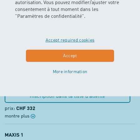
autorisation. Vous pouvez modifier/ajuster votre
consentement à tout moment dans les
MAXIS 1
"Paramètres de confidentialité".
MAXIS 1
11.08.2026 – 29.09.2026
Accept required cookies
8 Leçons
Accept
Mardi 17:45 – 18:15 h
Âge recommandé: ab ca. 1 Jahr und 3 Monaten
More information
Cours est complet
Inscription dans la liste d’attente
prix:
CHF 332
montre plus
MAXIS 1