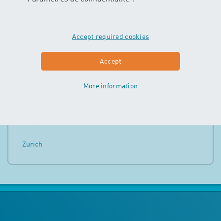
Schaffhouse
Schwyz
Accept required cookies
Soleure
Accept
Saint-Gall
More information
Thurgovie
Zoug
Zurich