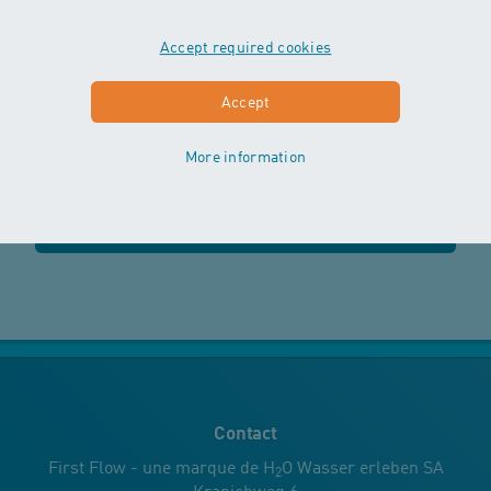
Tu dois te connecter pour voir ton solde de points et
pour commander une prime.
Accept required cookies
Accept
s'inscrire
More information
le bon choix du cours
Contact
First Flow - une marque de H
O Wasser erleben SA
2