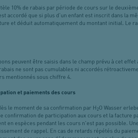
ntèle 10% de rabais par période de cours sur le deuxièm
’est accordé que si plus d’un enfant est inscrit dans la 
acture et déduit automatiquement du montant initial. Le r
bons peuvent être saisis dans le champ prévu à cet effe
rabais ne sont pas cumulables ni accordés rétroactivement
rs mentionnés sous chiffre 4.
ipation et paiements des cours
 dès le moment de sa confirmation par H
O Wasser erlebe
2
 confirmation de participation aux cours et la facture p
nt en espèces pendant les cours n'est pas possible.
Une
issement de rappel. En cas de retards répétés du
paieme