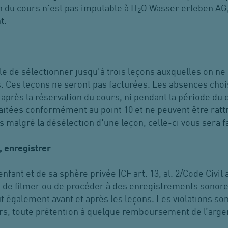
on du cours n'est pas imputable à H
O Wasser erleben AG, 
2
t.
ble de sélectionner jusqu'à trois leçons auxquelles on ne
s. Ces leçons ne seront pas facturées. Les absences chois
 après la réservation du cours, ni pendant la période du
traitées conformément au point 10 et ne peuvent être ra
s malgré la désélection d'une leçon, celle-ci vous sera f
, enregistrer
fant et de sa sphère privée (CF art. 13, al. 2/Code Civil art.
, de filmer ou de procéder à des enregistrements sonores
ut également avant et après les leçons. Les violations s
rs, toute prétention à quelque remboursement de l’argen