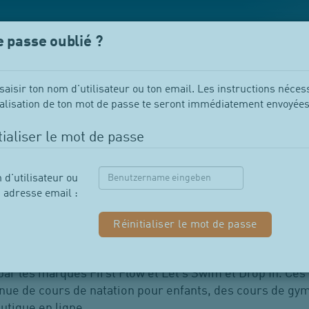
 passe oublié ?
saisir ton nom d'utilisateur ou ton email. Les instructions néces
tialisation de ton mot de passe te seront immédiatement envoyée
tialiser le mot de passe
énérales
d'utilisateur ou
adresse email :
 s’appliquent aux prestations proposées, en son propre 
ar les marques First Flow et Let’s Swim et Drop In. Ces
 tenue de cours de natation pour enfants, des cours de g
outique en ligne.