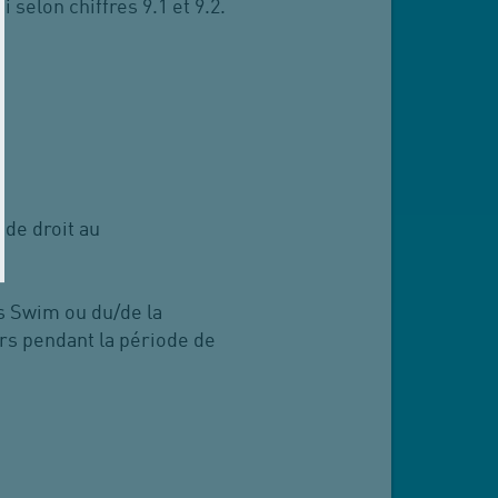
elon chiffres 9.1 et 9.2.
)
 de droit au
's Swim ou du/de la
urs pendant la période de