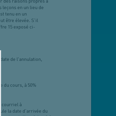
ur des raisons propres à
s leçons en un lieu de
st tenu en un
 être élevée. S’il
fre 15 exposé ci-
date de l'annulation,
ge du cours, à 50%
r courriel à
le la date d’arrivée du