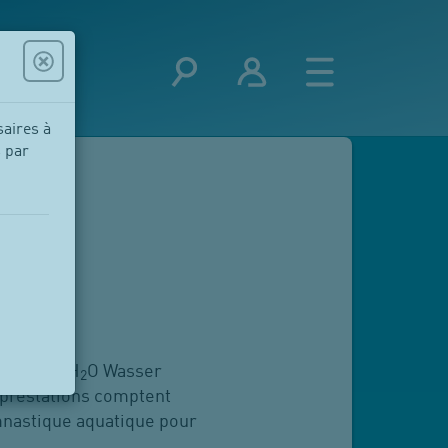
saires à
s par
nom, par H
O Wasser
2
 prestations comptent
ymnastique aquatique pour