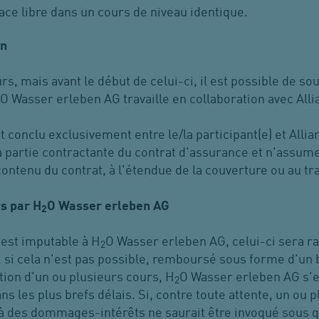
lace libre dans un cours de niveau identique.
on
rs, mais avant le début de celui-ci, il est possible de s
2O Wasser erleben AG travaille en collaboration avec Alli
t conclu exclusivement entre le/la participant(e) et All
 la partie contractante du contrat d'assurance et n'assu
contenu du contrat, à l'étendue de la couverture ou au t
rs par H
O Wasser erleben AG
2
 est imputable à H
O Wasser erleben AG, celui-ci sera rat
2
, si cela n'est pas possible, remboursé sous forme d'un
tion d'un ou plusieurs cours, H
O Wasser erleben AG s'e
2
s les plus brefs délais. Si, contre toute attente, un ou 
 à des dommages-intérêts ne saurait être invoqué sous 