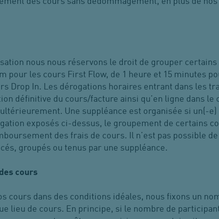
itivement des cours sans dédommagement, en plus
de nos
s
sation nous nous réservons le droit de grouper certains
 pour les cours First Flow, de 1 heure et 15 minutes po
urs Drop In. Les dérogations horaires entrant dans les
ion définitive du cours/facture ainsi qu’en ligne dans le
ltérieurement. Une suppléance est organisée si un(-e) 
gation exposés ci-dessus, le groupement de certains co
mboursement des frais de cours. Il n’est pas possible 
acés, groupés ou tenus par une suppléance.
 des cours
nos cours dans des conditions idéales, nous fixons un n
e lieu de cours. En principe, si le nombre de participant