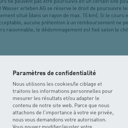
ours ne peuvent pas être poursuivis en un certain site po
O Wasser erleben AG se réserve le droit de poursuivre le
ment situé (dans un rayon de max. 15 km). Si le cours e
cceptable, aucune prétention à un remboursement ne peut
urs raisonnable, le dédommagement est fixé selon le chif
tion à un cours génère des frais administratifs. Selon la 
 partie des émoluments de cours :
Paramètres de confidentialité
Nous utilisons les cookies/le ciblage et
nfirmation de cours/de la facture, à 100%
traitons les informations personnelles pour
onfirmation de cours/de la facture, mais avant le démarra
mesurer les résultats et/ou adapter le
cours, les coûts sont dus dans leur totalité.
contenu de notre site web. Parce que nous
attachons de l'importance à votre vie privée,
ion doit s'effectuer dans tous les cas par écrit (p.ex. pa
nous vous demandons votre autorisation.
uprès de l'administration de H
O Wasser erleben AG. Seu
2
Vous pouvez modifier/ajuster votre