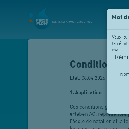
Mot de
Veux-tu 
la réini
mail.
Réini
Conditions g
Nom 
Etat: 08.04.2026
1. Application
Ces conditions générales
erleben AG, représentée p
l’école de natation et la
les seniors ainsi que la b