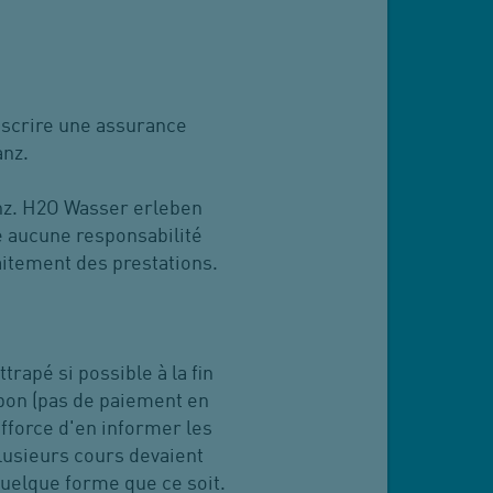
ouscrire une assurance
anz.
ianz. H2O Wasser erleben
me aucune responsabilité
raitement des prestations.
trapé si possible à la fin
 bon (pas de paiement en
fforce d'en informer les
plusieurs cours devaient
quelque forme que ce soit.