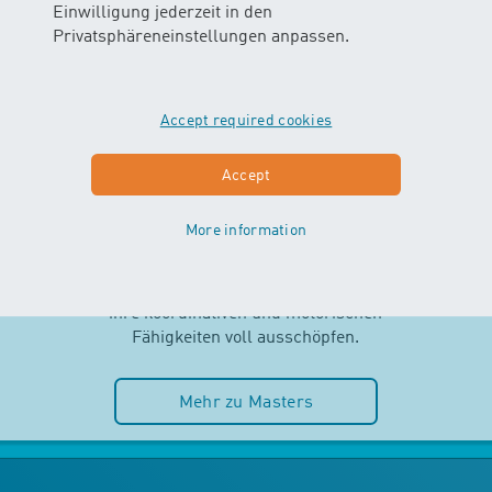
Einwilligung jederzeit in den
Privatsphäreneinstellungen anpassen.
Accept required cookies
MASTERS
Accept
AB 2.5 JAHREN
More information
Selbstständigkeit und Spass im
Wasser stehen im MASTERS-Kurs
im Mittelpunkt. Die Kinder können
ihre koordinativen und motorischen
Fähigkeiten voll ausschöpfen.
Mehr zu Masters