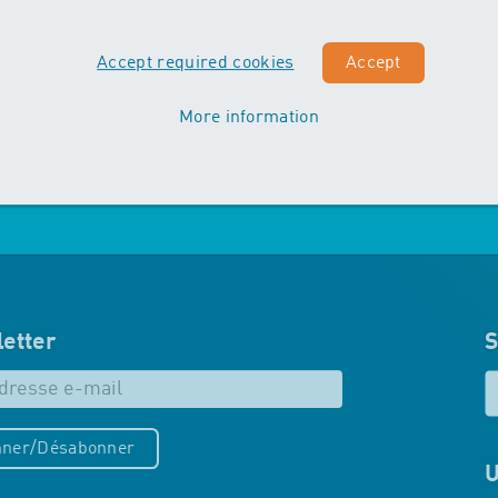
Vordergrund. Die Kinder machen
erste Erfahrungen mit
Accept required cookies
Accept
unterschiedlichen
Schwimmtechniken…
More information
Mehr zu Maxis
etter
S
ner/Désabonner
U