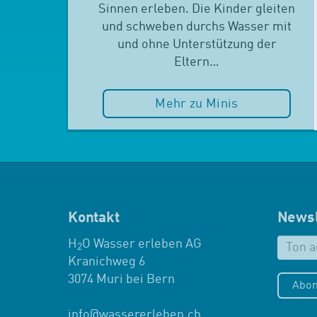
Sinnen erleben. Die Kinder gleiten
und schweben durchs Wasser mit
und ohne Unterstützung der
Eltern…
Mehr zu Minis
Kontakt
Newsl
H
O Wasser erleben AG
2
Kranichweg 6
3074 Muri bei Bern
Abon
info
@
wassererleben.ch