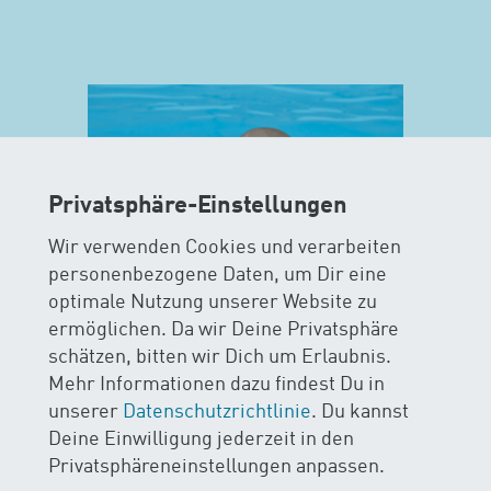
Privatsphäre-Einstellungen
Wir verwenden Cookies und verarbeiten
personenbezogene Daten, um Dir eine
optimale Nutzung unserer Website zu
ermöglichen. Da wir Deine Privatsphäre
MAXIS
schätzen, bitten wir Dich um Erlaubnis.
Mehr Informationen dazu findest Du in
AB 15 MONATEN
unserer
Datenschutzrichtlinie
. Du kannst
Deine Einwilligung jederzeit in den
Im MAXIS-Kurs stehen Sicherheit
Privatsphäreneinstellungen anpassen.
und Spass im Wasser im