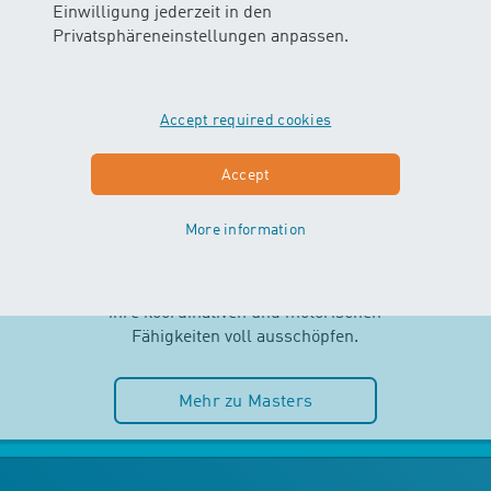
Einwilligung jederzeit in den
Privatsphäreneinstellungen anpassen.
Accept required cookies
MASTERS
Accept
AB 2.5 JAHREN
More information
Selbstständigkeit und Spass im
Wasser stehen im MASTERS-Kurs
im Mittelpunkt. Die Kinder können
ihre koordinativen und motorischen
Fähigkeiten voll ausschöpfen.
Mehr zu Masters