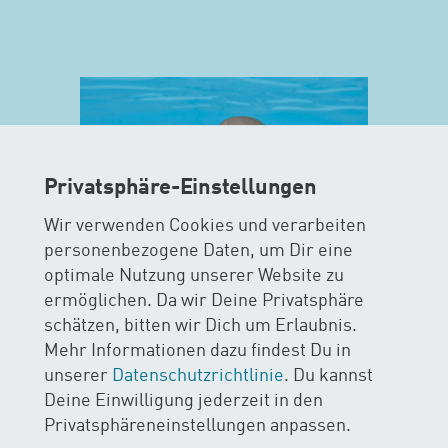
Privatsphäre-Einstellungen
Wir verwenden Cookies und verarbeiten
personenbezogene Daten, um Dir eine
optimale Nutzung unserer Website zu
ermöglichen. Da wir Deine Privatsphäre
MAXIS
schätzen, bitten wir Dich um Erlaubnis.
Mehr Informationen dazu findest Du in
AB 15 MONATEN
unserer
Datenschutzrichtlinie
. Du kannst
Deine Einwilligung jederzeit in den
Im MAXIS-Kurs stehen Sicherheit
Privatsphäreneinstellungen anpassen.
und Spass im Wasser im