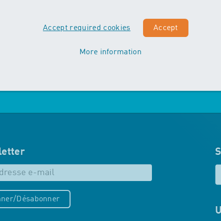
Vordergrund. Die Kinder machen
erste Erfahrungen mit
Accept required cookies
Accept
unterschiedlichen
Schwimmtechniken…
More information
Mehr zu Maxis
etter
S
ner/Désabonner
U