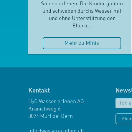
Sinnen erleben. Die Kinder gleiten
und schweben durchs Wasser mit
und ohne Unterstützung der
Eltern…
Mehr zu Minis
Kontakt
Newsl
H
O Wasser erleben AG
2
Kranichweg 6
3074 Muri bei Bern
Abon
info
@
wassererleben.ch