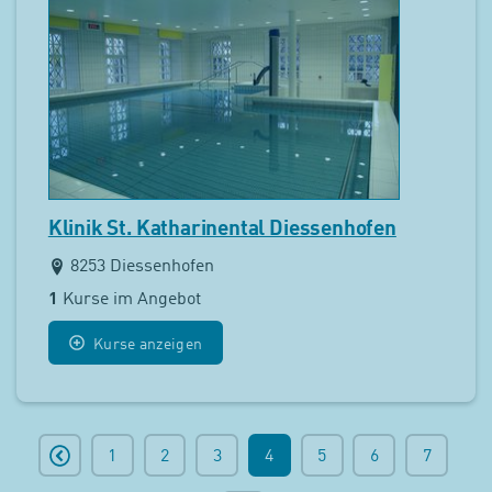
Klinik St. Katharinental Diessenhofen
8253 Diessenhofen
1
Kurse im Angebot
Kurse anzeigen
1
2
3
4
5
6
7