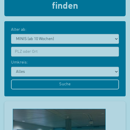
finden
Alter ab:
PLZ:
Umkreis:
Suche