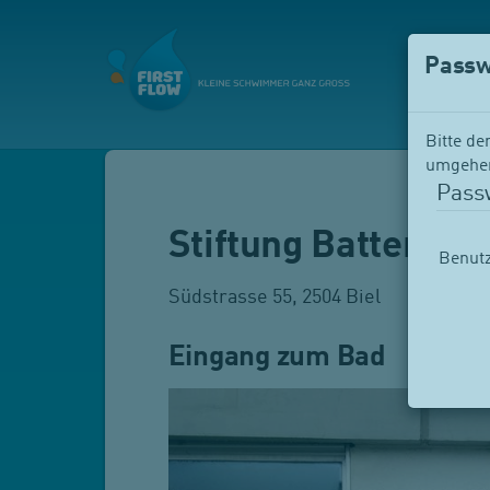
Passw
Bitte d
umgehen
Pass
Stiftung Battenber
Benut
Südstrasse 55, 2504 Biel
Eingang zum Bad