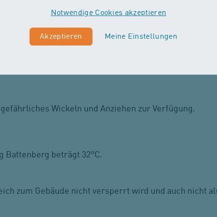
Notwendige Cookies akzeptieren
d Maxi Cosi im Gang vor der Garderobe und unterhalb de
Akzeptieren
Meine Einstellungen
n unseren Kursorten mehrheitlich kleiner als jene in ei
gefährliches Wickeln und Anziehen zur Verfügung.
g Battenberg beträgt 32°C.
eich zum Gebäude nicht versperrt wird und auch nicht a