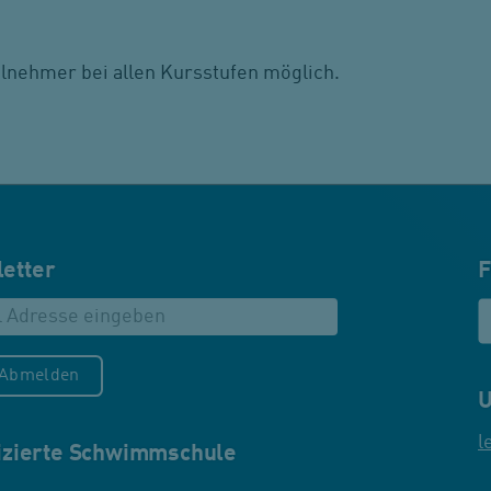
nehmer bei allen Kursstufen möglich.
etter
F
/Abmelden
U
l
fizierte Schwimmschule