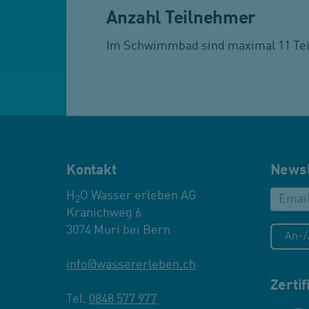
Anzahl Teilnehmer
Im Schwimmbad sind maximal 11 Teil
Kontakt
Newsl
H
O Wasser erleben AG
2
Kranichweg 6
3074 Muri bei Bern
An-
info
@
wassererleben.ch
Zerti
Tel.
0848 577 977