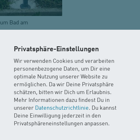
 zum Bad am
Privatsphäre-Einstellungen
t mit dem ÖV erreichbar. Die beiden Bushaltestellen "Or
Wir verwenden Cookies und verarbeiten
ng. Weitere Infos zur Anreise findest du untenstehend al
personenbezogene Daten, um Dir eine
optimale Nutzung unserer Website zu
ermöglichen. Da wir Deine Privatsphäre
schätzen, bitten wir Dich um Erlaubnis.
Mehr Informationen dazu findest Du in
iegenden blauen Zonen genutzt werden. Es wird jedoch e
unserer
Datenschutzrichtlinie
. Du kannst
en Behindertenparkplatz NICHT benutzen!
Deine Einwilligung jederzeit in den
nhänger so, dass die Autozufahrt zur Stiftung jederzeit 
Privatsphäreneinstellungen anpassen.