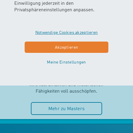
Einwilligung jederzeit in den
Privatsphäreneinstellungen anpassen.
Notwendige Cookies akzeptieren
MASTERS
Akzeptieren
AB 2.5 JAHREN
Meine Einstellungen
Selbstständigkeit und Spass im
Wasser stehen im MASTERS-Kurs
im Mittelpunkt. Die Kinder können
ihre koordinativen und motorischen
Fähigkeiten voll ausschöpfen.
Mehr zu Masters